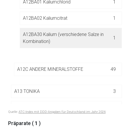
A12BA01 Kaliumchlorid
1
Der von Ihnen aufgerufene Link öffnet eine externe Web-
Seite. Für die Inhalte der externen Web-Seite ist deren
A12BA02 Kaliumcitrat
1
Betreiber verantwortlich. Ebenso gelten dort ggf. andere
Datenschutzbestimmungen.
A12BA30 Kalium (verschiedene Salze in
1
Kombination)
Zurück zur rote-liste.de
Zur Seite
A12C ANDERE MINERALSTOFFE
49
A13 TONIKA
3
A16 ANDERE MITTEL FÜR DAS ALIMENTÄRE
59
Quelle:
ATC-Index mit DDD-Angaben für Deutschland im Jahr 2026
SYSTEM UND DEN STOFFWECHSEL
Präparate (
1
)