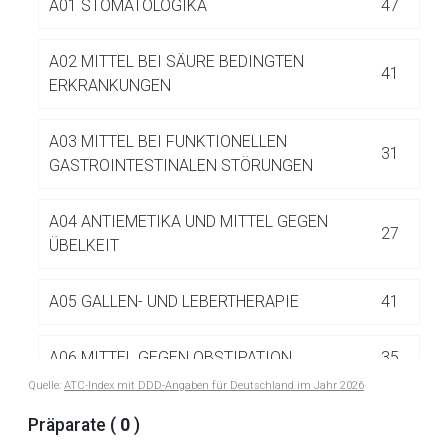
A01 STOMATOLOGIKA
47
Betreiber verantwortlich. Ebenso gelten dort ggf. andere
Datenschutzbestimmungen.
A02 MITTEL BEI SÄURE BEDINGTEN
41
ERKRANKUNGEN
Zurück zur rote-liste.de
Zur Seite
A03 MITTEL BEI FUNKTIONELLEN
31
GASTROINTESTINALEN STÖRUNGEN
A04 ANTIEMETIKA UND MITTEL GEGEN
27
ÜBELKEIT
A05 GALLEN- UND LEBERTHERAPIE
41
A06 MITTEL GEGEN OBSTIPATION
35
Quelle:
ATC-Index mit DDD-Angaben für Deutschland im Jahr 2026
A07 ANTIDIARRHOIKA UND INTESTINALE
Präparate (
0
)
85
ANTIPHLOGISTIKA/ANTIINFEKTIVA