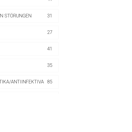
ich. Ebenso gelten dort ggf. andere Datenschutzbestimmungen.
LEN STÖRUNGEN
31
Zurück zur rote-
27
41
35
TIKA/ANTIINFEKTIVA
85
4
16
70