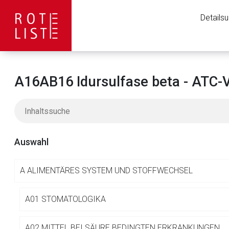
Details
A16AB16 Idursulfase beta - ATC-
Auswahl
A
ALIMENTÄRES SYSTEM UND STOFFWECHSEL
Aufruf einer exte
A01 STOMATOLOGIKA
A02 MITTEL BEI SÄURE BEDINGTEN ERKRANKUNGEN
Der von Ihnen aufgeruf