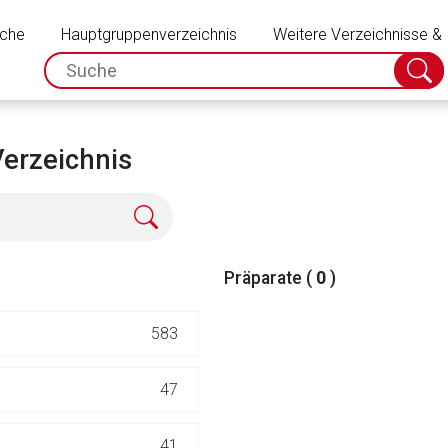
Schließen
uche
Hauptgruppenverzeichnis
Weitere Verzeichnisse &
spc.search.input.placeholder
Suche
absch
Verzeichnis
Präparate (
0
)
583
rnen Seite
47
ene Link öffnet eine externe Web-Seite. Für die Inhalte der exter
41