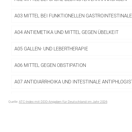
Betreiber verantwortl
A03 MITTEL BEI FUNKTIONELLEN GASTROINTESTINA
A04 ANTIEMETIKA UND MITTEL GEGEN ÜBELKEIT
A05 GALLEN- UND LEBERTHERAPIE
A06 MITTEL GEGEN OBSTIPATION
A07 ANTIDIARRHOIKA UND INTESTINALE ANTIPHLOGIS
A08 ANTIADIPOSITA, EXKL. DIÄTETIKA
Quelle:
ATC-Index mit DDD-Angaben für Deutschland im Jahr 2026
to-
A09 DIGESTIVA, INKL. ENZYME
top-
text
A10 ANTIDIABETIKA