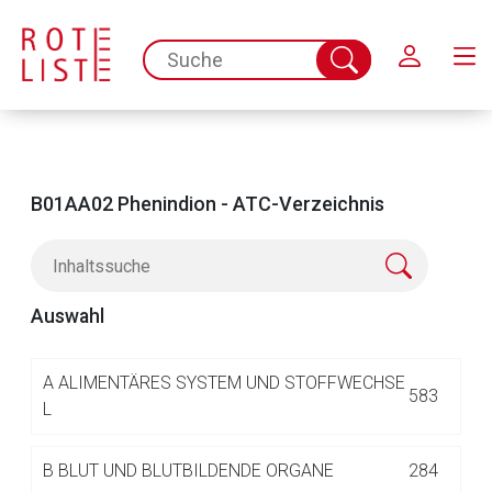
Schließen
spc.search.input.placeholder
Suche
abschicken
B01AA02 Phenindion - ATC-Verzeichnis
Auswahl
Aufruf einer externen Seite
A
ALIMENTÄRES SYSTEM UND STOFFWECHSE
583
L
Der von Ihnen aufgerufene Link öffnet eine externe Web-
B
BLUT UND BLUTBILDENDE ORGANE
284
Seite. Für die Inhalte der externen Web-Seite ist deren