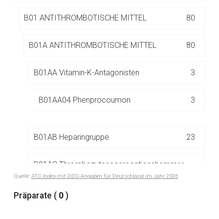
Betreiber verantwortlich. Ebenso gelten dort ggf. andere
Datenschutzbestimmungen.
B01 ANTITHROMBOTISCHE MITTEL
80
B01A ANTITHROMBOTISCHE MITTEL
80
Zurück zur rote-liste.de
Zur Seite
B01AA Vitamin-K-Antagonisten
3
B01AA04 Phenprocoumon
3
B01AB Heparingruppe
23
B01AC Thrombozytenaggregationshemmer,
18
exkl. Heparin
Quelle:
ATC-Index mit DDD-Angaben für Deutschland im Jahr 2026
Präparate (
0
)
B01AD Enzyme
6