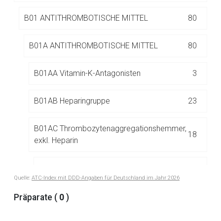
Betreiber verantwortlich. Ebenso gelten dort ggf. andere
Datenschutzbestimmungen.
B01 ANTITHROMBOTISCHE MITTEL
80
B01A ANTITHROMBOTISCHE MITTEL
80
Zurück zur rote-liste.de
Zur Seite
B01AA Vitamin-K-Antagonisten
3
B01AB Heparingruppe
23
B01AC Thrombozytenaggregationshemmer,
18
exkl. Heparin
B01AC04 Clopidogrel
2
Quelle:
ATC-Index mit DDD-Angaben für Deutschland im Jahr 2026
B01AC06 Acetylsalicylsäure
4
Präparate (
0
)