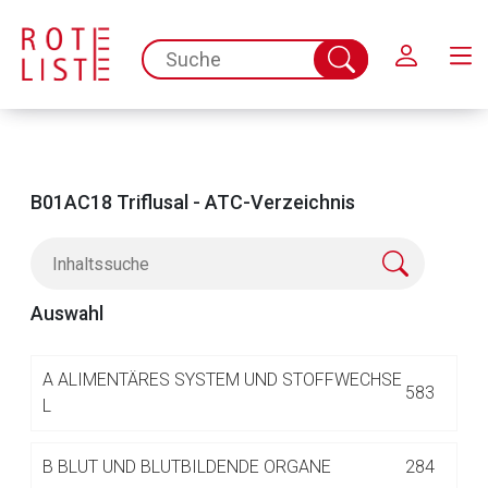
Schließen
spc.search.input.placeholder
Suche
abschicken
B01AC18 Triflusal - ATC-Verzeichnis
Auswahl
Aufruf einer externen Seite
A
ALIMENTÄRES SYSTEM UND STOFFWECHSE
583
L
Der von Ihnen aufgerufene Link öffnet eine externe Web-
B
BLUT UND BLUTBILDENDE ORGANE
284
Seite. Für die Inhalte der externen Web-Seite ist deren