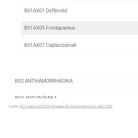
Betreiber verantwortl
B01AX01 Defibrotid
B01AX05 Fondaparinux
B01AX07 Caplacizumab
B02 ANTIHÄMORRHAGIKA
B03 ANTIANÄMIKA
Quelle:
ATC-Index mit DDD-Angaben für Deutschland im Jahr 2026
B05 BLUTERSATZMITTEL UND PERFUSIONSLÖSUNGEN
to-
top-
B06 ANDERE HÄMATOLOGIKA
text