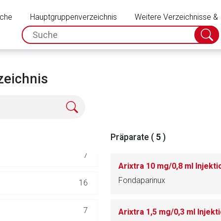
Schließen
uche
Hauptgruppenverzeichnis
80
Weitere Verzeichnisse &
spc.search.input.placeholder
Suche
absch
3
23
zeichnis
rin
18
6
Präparate (
5
)
7
Arixtra 10 mg/0,8 ml Injekt
Fondaparinux
16
rnen Seite
7
Arixtra 1,5 mg/0,3 ml Injek
ene Link öffnet eine externe Web-Seite. Für die Inhalte der exter