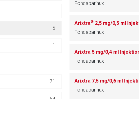
Fondaparinux
ich. Ebenso gelten dort ggf. andere Datenschutzbestimmungen.
1
®
Arixtra
2,5 mg/0,5 ml Injek
Zurück zur rote-
5
Fondaparinux
1
Arixtra 5 mg/0,4 ml Injekti
Fondaparinux
Arixtra 7,5 mg/0,6 ml Injek
71
Fondaparinux
54
67
12