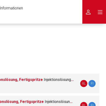
 Informationen
icken
ionslösung, Fertigspritze
Injektionslösung in einer Fertigspritze
RL
FI
tionslösung, Fertigspritze
Injektionslösung in einer Fertigspritze
nen Web-Seite ist deren
RL
FI