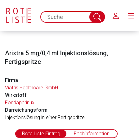
Schließen
spc.search.input.placeholder
Suche
abschicken
Arixtra 5 mg/0,4 ml Injektionslösung,
Fertigspritze
Firma
Viatris Healthcare GmbH
Wirkstoff
Fondaparinux
Darreichungsform
Injektionslösung in einer Fertigspritze
Rote Liste Eintrag
Fachinformation