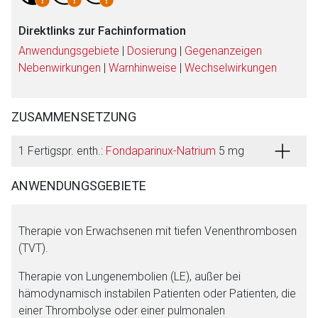
Direktlinks zur Fachinformation
Anwendungsgebiete
|
Dosierung
|
Gegenanzeigen
Nebenwirkungen
|
Warnhinweise
|
Wechselwirkungen
ZUSAMMENSETZUNG
1 Fertigspr. enth.:
Fondaparinux-Natrium
5 mg
ANWENDUNGSGEBIETE
Aufruf einer externen Seite
Therapie von Erwachsenen mit tiefen Venenthrombosen
Der von Ihnen aufgerufene Link öffnet eine externe Web-
(TVT).
Seite. Für die Inhalte der externen Web-Seite ist deren
Betreiber verantwortlich. Ebenso gelten dort ggf. andere
Therapie von Lungenembolien (LE), außer bei
Datenschutzbestimmungen.
hämodynamisch instabilen Patienten oder Patienten, die
einer Thrombolyse oder einer pulmonalen