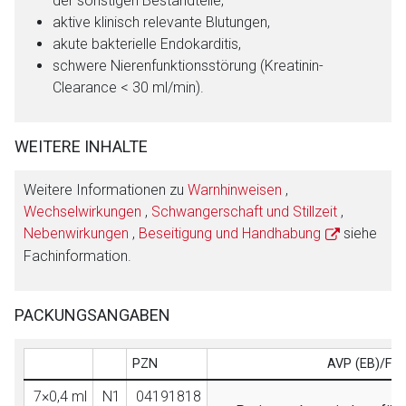
der sonstigen Bestandteile,
aktive klinisch relevante Blutungen,
akute bakterielle Endokarditis,
schwere Nierenfunktionsstörung (Kreatinin-
Clearance < 30 ml/min).
WEITERE INHALTE
Weitere Informationen zu
Warnhinweisen
,
Wechselwirkungen
,
Schwangerschaft und Stillzeit
,
Nebenwirkungen
,
Beseitigung und Handhabung
siehe
Fachinformation.
PACKUNGSANGABEN
PZN
AVP (EB)/FB
7×0,4 ml
N1
04191818