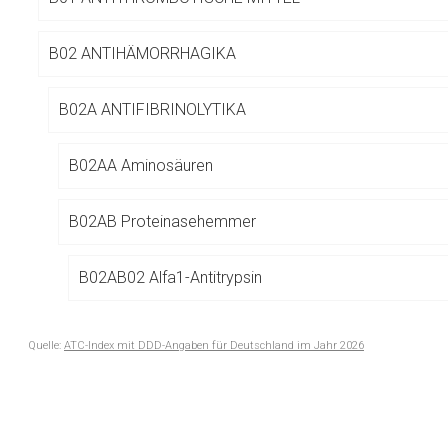
Betreiber verantwortl
B02 ANTIHÄMORRHAGIKA
B02A ANTIFIBRINOLYTIKA
B02AA Aminosäuren
B02AB Proteinasehemmer
B02AB02 Alfa1-Antitrypsin
Quelle:
ATC-Index mit DDD-Angaben für Deutschland im Jahr 2026
B02B VITAMIN K UND ANDERE HÄMOSTATIKA
to-
top-
text