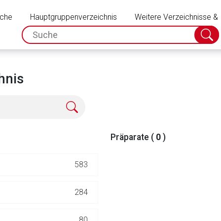
Schließen
uche
Hauptgruppenverzeichnis
Weitere Verzeichnisse &
spc.search.input.placeholder
Suche
absch
hnis
Präparate (
0
)
583
rnen Seite
284
ene Link öffnet eine externe Web-Seite. Für die Inhalte der exter
80