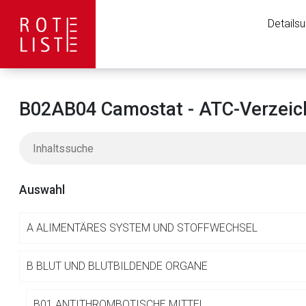
Details
B02AB04 Camostat - ATC-Verzeic
Auswahl
A
ALIMENTÄRES SYSTEM UND STOFFWECHSEL
Aufruf einer exte
B
BLUT UND BLUTBILDENDE ORGANE
B01 ANTITHROMBOTISCHE MITTEL
Der von Ihnen aufgeruf