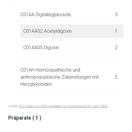
Der von Ihnen aufgerufene Link öffnet eine externe Web-
Seite. Für die Inhalte der externen Web-Seite ist deren
C01AA Digitalisglykoside
3
Betreiber verantwortlich. Ebenso gelten dort ggf. andere
Datenschutzbestimmungen.
C01AA02 Acetyldigoxin
1
Zurück zur rote-liste.de
Zur Seite
C01AA05 Digoxin
2
C01AH Homöopathische und
anthroposophische Zubereitungen mit
5
Herzglykosiden
C01B ANTIARRHYTHMIKA, KLASSE I UND III
7
Quelle:
ATC-Index mit DDD-Angaben für Deutschland im Jahr 2026
Präparate (
1
)
C01C KARDIOSTIMULANZIEN, EXKL.
23
HERZGLYKOSIDE