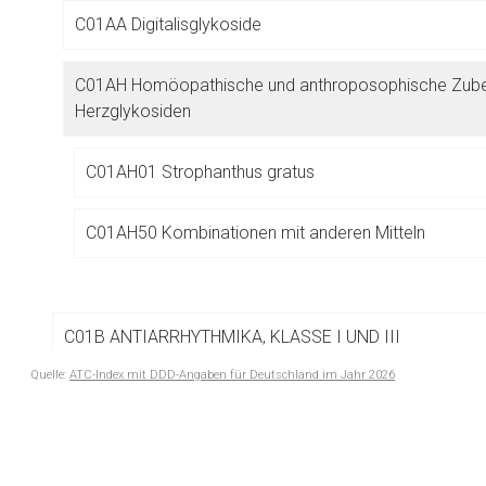
Betreiber verantwortl
C01AA Digitalisglykoside
C01AH Homöopathische und anthroposophische Zuber
Herzglykosiden
C01AH01 Strophanthus gratus
C01AH50 Kombinationen mit anderen Mitteln
C01B ANTIARRHYTHMIKA, KLASSE I UND III
Quelle:
ATC-Index mit DDD-Angaben für Deutschland im Jahr 2026
C01C KARDIOSTIMULANZIEN, EXKL. HERZGLYKOSIDE
to-
top-
C01D BEI HERZERKRANKUNGEN EINGESETZTE VASOD
text