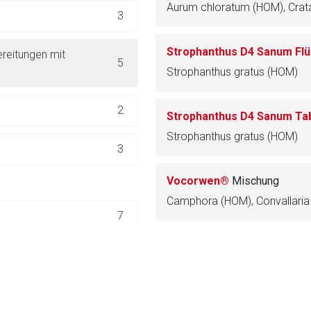
Aurum chloratum (HOM), Crata
ich. Ebenso gelten dort ggf. andere Datenschutzbestimmungen.
3
Strophanthus D4 Sanum Fl
eitungen mit
Zurück zur rote-
5
Strophanthus gratus (HOM)
2
Strophanthus D4 Sanum Ta
Strophanthus gratus (HOM)
3
Vocorwen®
Mischung
Camphora (HOM), Convallaria
7
23
ILATATOREN
7