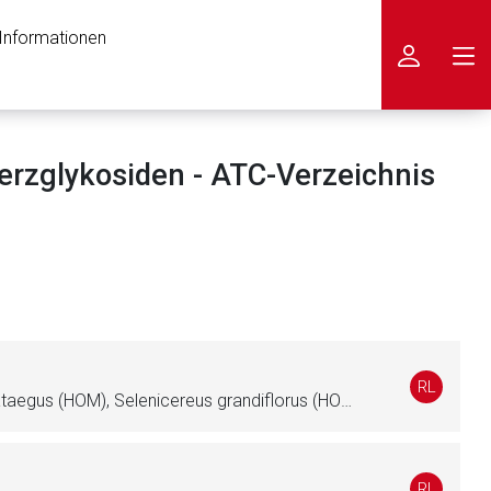
 Informationen
icken
rzglykosiden - ATC-Verzeichnis
RL
Convallaria majalis (HOM), Crataegus (HOM), Selenicereus grandiflorus (HOM), Spigelia anthelmia (HOM), Urginea maritima (HOM)
nen Web-Seite ist deren
RL