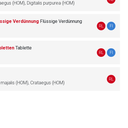
egus (HOM), Digitalis purpurea (HOM)
üssige Verdünnung
Flüssige Verdünnung
liste.de
Zur Seite
RL
FI
bletten
Tablette
RL
FI
RL
 majalis (HOM), Crataegus (HOM)