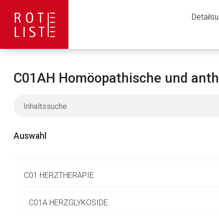
Details
C01AH Homöopathische und anthr
A
ALIMENTÄRES SYSTEM UND STOFFWECHSEL
B
BLUT UND BLUTBILDENDE ORGANE
Auswahl
C
KARDIOVASKULÄRES SYSTEM
C01 HERZTHERAPIE
Aufruf einer exte
C01A HERZGLYKOSIDE
Der von Ihnen aufgeruf