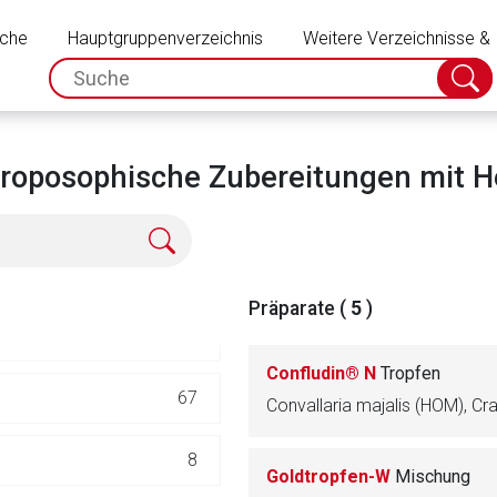
Schließen
uche
Hauptgruppenverzeichnis
Weitere Verzeichnisse &
spc.search.input.placeholder
Suche
absch
oposophische Zubereitungen mit He
583
284
Präparate (
5
)
248
Confludin® N
Tropfen
67
rnen Seite
8
Goldtropfen-W
Mischung
ene Link öffnet eine externe Web-Seite. Für die Inhalte der exter