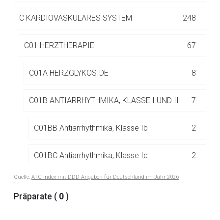
Betreiber verantwortlich. Ebenso gelten dort ggf. andere
Datenschutzbestimmungen.
C
KARDIOVASKULÄRES SYSTEM
248
C01 HERZTHERAPIE
67
Zurück zur rote-liste.de
Zur Seite
C01A HERZGLYKOSIDE
8
C01B ANTIARRHYTHMIKA, KLASSE I UND III
7
C01BB Antiarrhythmika, Klasse Ib
2
C01BC Antiarrhythmika, Klasse Ic
2
Quelle:
ATC-Index mit DDD-Angaben für Deutschland im Jahr 2026
C01BC04 Flecainid
2
Präparate (
0
)