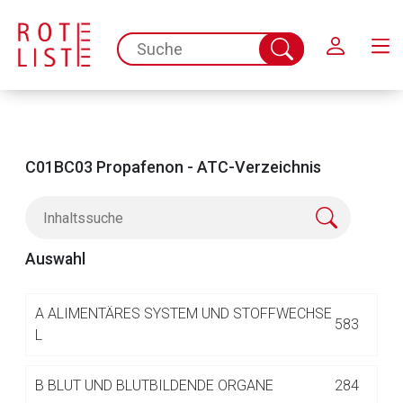
Schließen
spc.search.input.placeholder
Suche
abschicken
C01BC03 Propafenon - ATC-Verzeichnis
Auswahl
Aufruf einer externen Seite
A
ALIMENTÄRES SYSTEM UND STOFFWECHSE
583
L
Der von Ihnen aufgerufene Link öffnet eine externe Web-
B
BLUT UND BLUTBILDENDE ORGANE
284
Seite. Für die Inhalte der externen Web-Seite ist deren