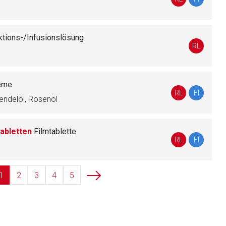
ektions-/Infusionslösung
liste.de
Zur Seite
RL
eme
RL
FI
endelöl, Rosenöl
abletten
Filmtablette
RL
FI
1
2
3
4
5