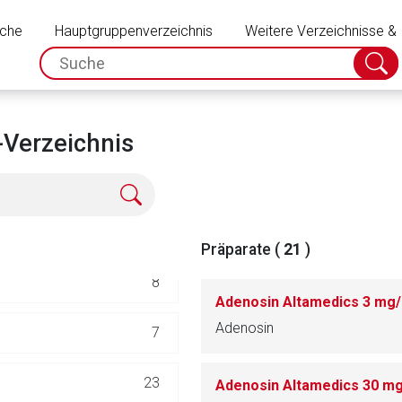
Schließen
uche
Hauptgruppenverzeichnis
Weitere Verzeichnisse &
spc.search.input.placeholder
Suche
absch
583
284
Verzeichnis
248
67
Präparate (
21
)
8
Adenosin Altamedics 3 mg/
Adenosin
7
rnen Seite
23
Adenosin Altamedics 30 mg
ene Link öffnet eine externe Web-Seite. Für die Inhalte der exter