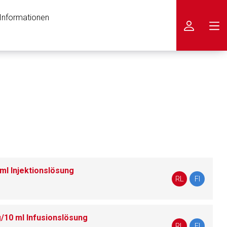
 Informationen
icken
ml Injektionslösung
RL
FI
/10 ml Infusionslösung
nen Web-Seite ist deren
RL
FI