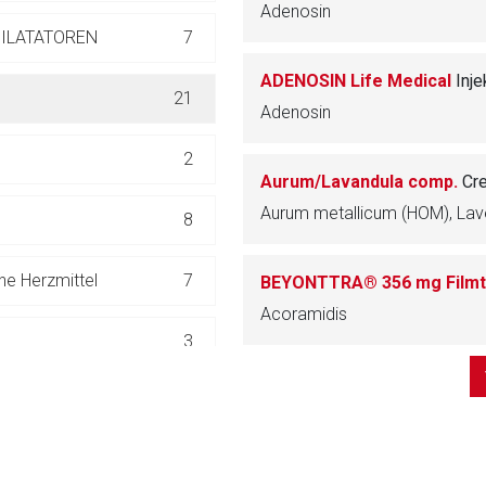
Adenosin
ich. Ebenso gelten dort ggf. andere Datenschutzbestimmungen.
ILATATOREN
7
ADENOSIN Life Medical
Inj
Zurück zur rote-
21
Adenosin
2
Aurum/Lavandula comp.
Cr
Aurum metallicum (HOM), Lav
8
e Herzmittel
7
BEYONTTRA® 356 mg Filmt
Acoramidis
3
1