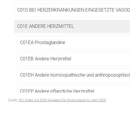
Betreiber verantwortl
C01D BEI HERZERKRANKUNGEN EINGESETZTE VASOD
C01E ANDERE HERZMITTEL
C01EA Prostaglandine
C01EB Andere Herzmittel
C01EH Andere homöopathische und anthroposophisch
C01EP Andere pflanzliche Herzmittel
Quelle:
ATC-Index mit DDD-Angaben für Deutschland im Jahr 2026
C01EX Andere Herzmittel, Kombinationen
to-
top-
text