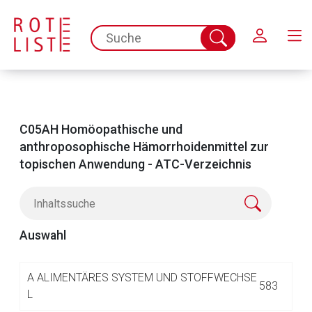
Schließen
spc.search.input.placeholder
Suche
abschicken
C05AH Homöopathische und
anthroposophische Hämorrhoidenmittel zur
topischen Anwendung - ATC-Verzeichnis
Auswahl
Aufruf einer externen Seite
A
ALIMENTÄRES SYSTEM UND STOFFWECHSE
583
L
Der von Ihnen aufgerufene Link öffnet eine externe Web-