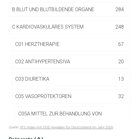
Seite. Für die Inhalte der externen Web-Seite ist deren
B
BLUT UND BLUTBILDENDE ORGANE
284
Betreiber verantwortlich. Ebenso gelten dort ggf. andere
Datenschutzbestimmungen.
C
KARDIOVASKULÄRES SYSTEM
248
Zurück zur rote-liste.de
Zur Seite
C01 HERZTHERAPIE
67
C02 ANTIHYPERTENSIVA
20
C03 DIURETIKA
13
C05 VASOPROTEKTOREN
32
C05A MITTEL ZUR BEHANDLUNG VON
HÄMORRHOIDEN UND ANALFISSUREN ZUR
19
Quelle:
ATC-Index mit DDD-Angaben für Deutschland im Jahr 2026
TOPISCHEN ANWENDUNG