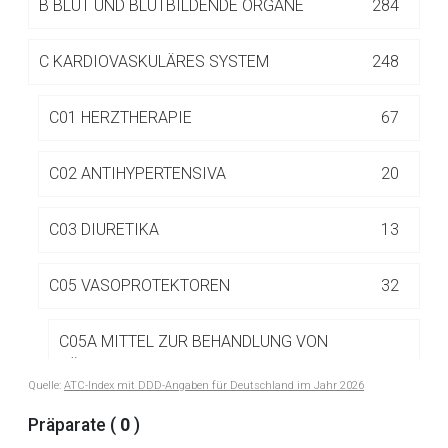
B
BLUT UND BLUTBILDENDE ORGANE
284
Betreiber verantwortlich. Ebenso gelten dort ggf. andere
Datenschutzbestimmungen.
C
KARDIOVASKULÄRES SYSTEM
248
Zurück zur rote-liste.de
Zur Seite
C01 HERZTHERAPIE
67
C02 ANTIHYPERTENSIVA
20
C03 DIURETIKA
13
C05 VASOPROTEKTOREN
32
C05A MITTEL ZUR BEHANDLUNG VON
HÄMORRHOIDEN UND ANALFISSUREN ZUR
19
Quelle:
ATC-Index mit DDD-Angaben für Deutschland im Jahr 2026
TOPISCHEN ANWENDUNG
Präparate (
0
)
C05B ANTIVARIKOSA
4