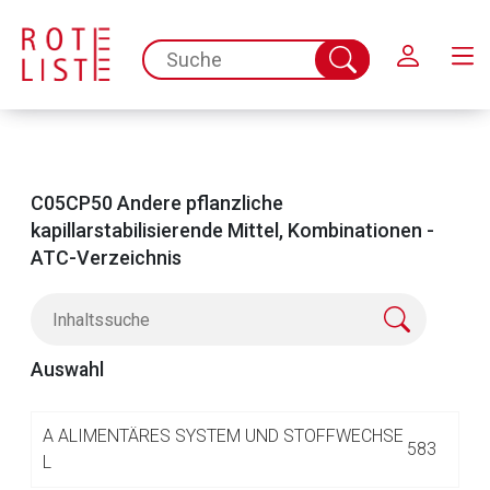
Schließen
spc.search.input.placeholder
Suche
abschicken
C05CP50 Andere pflanzliche
kapillarstabilisierende Mittel, Kombinationen -
ATC-Verzeichnis
Auswahl
Aufruf einer externen Seite
A
ALIMENTÄRES SYSTEM UND STOFFWECHSE
583
L
Der von Ihnen aufgerufene Link öffnet eine externe Web-