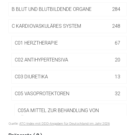
Seite. Für die Inhalte der externen Web-Seite ist deren
B
BLUT UND BLUTBILDENDE ORGANE
284
Betreiber verantwortlich. Ebenso gelten dort ggf. andere
Datenschutzbestimmungen.
C
KARDIOVASKULÄRES SYSTEM
248
Zurück zur rote-liste.de
Zur Seite
C01 HERZTHERAPIE
67
C02 ANTIHYPERTENSIVA
20
C03 DIURETIKA
13
C05 VASOPROTEKTOREN
32
C05A MITTEL ZUR BEHANDLUNG VON
HÄMORRHOIDEN UND ANALFISSUREN ZUR
19
Quelle:
ATC-Index mit DDD-Angaben für Deutschland im Jahr 2026
TOPISCHEN ANWENDUNG