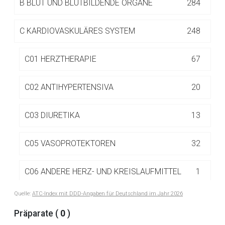
B
BLUT UND BLUTBILDENDE ORGANE
284
Betreiber verantwortlich. Ebenso gelten dort ggf. andere
Datenschutzbestimmungen.
C
KARDIOVASKULÄRES SYSTEM
248
Zurück zur rote-liste.de
Zur Seite
C01 HERZTHERAPIE
67
C02 ANTIHYPERTENSIVA
20
C03 DIURETIKA
13
C05 VASOPROTEKTOREN
32
C06 ANDERE HERZ- UND KREISLAUFMITTEL
1
Quelle:
ATC-Index mit DDD-Angaben für Deutschland im Jahr 2026
C07 BETA-ADRENOZEPTORANTAGONISTEN
20
Präparate (
0
)