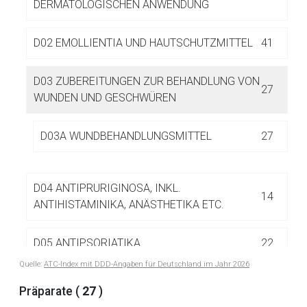
DERMATOLOGISCHEN ANWENDUNG
D02 EMOLLIENTIA UND HAUTSCHUTZMITTEL
41
D03 ZUBEREITUNGEN ZUR BEHANDLUNG VON
27
WUNDEN UND GESCHWÜREN
Aufruf einer externen Seite
D03A WUNDBEHANDLUNGSMITTEL
27
Der von Ihnen aufgerufene Link öffnet eine externe Web-
Seite. Für die Inhalte der externen Web-Seite ist deren
D04 ANTIPRURIGINOSA, INKL.
Betreiber verantwortlich. Ebenso gelten dort ggf. andere
14
ANTIHISTAMINIKA, ANÄSTHETIKA ETC.
Datenschutzbestimmungen.
D05 ANTIPSORIATIKA
22
Zurück zur rote-liste.de
Zur Seite
Quelle:
ATC-Index mit DDD-Angaben für Deutschland im Jahr 2026
D06 ANTIBIOTIKA UND CHEMOTHERAPEUTIKA
30
Präparate (
27
)
ZUR DERMATOLOGISCHEN ANWENDUNG