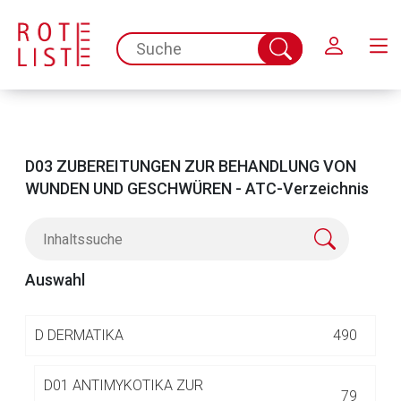
Schließen
spc.search.input.placeholder
Suche
abschicken
A
ALIMENTÄRES SYSTEM UND STOFFWECHSE
D03 ZUBEREITUNGEN ZUR BEHANDLUNG VON
583
L
WUNDEN UND GESCHWÜREN - ATC-Verzeichnis
B
BLUT UND BLUTBILDENDE ORGANE
284
Auswahl
C
KARDIOVASKULÄRES SYSTEM
248
D
DERMATIKA
490
D01 ANTIMYKOTIKA ZUR
79