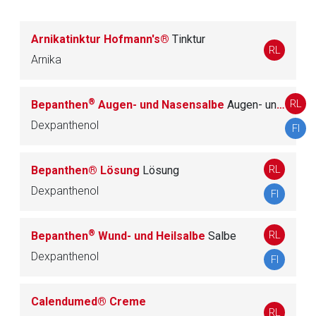
D07 CORTICOSTEROIDE, DERMATOLOGISCHE
128
Arnikatinktur Hofmann's®
Tinktur
ZUBEREITUNGEN
RL
Arnika
D08 ANTISEPTIKA UND
38
DESINFEKTIONSMITTEL
®
RL
Bepanthen
Augen- und Nasensalbe
Augen- und Nasensalbe
Dexpanthenol
FI
D10 AKNEMITTEL
39
RL
Bepanthen® Lösung
Lösung
D11 ANDERE DERMATIKA
72
Dexpanthenol
FI
®
RL
G
Bepanthen
UROGENITALSYSTEM UND SEXUALHORMON
Wund- und Heilsalbe
Salbe
337
E
Dexpanthenol
FI
H
SYSTEMISCHE HORMONPRÄPARATE, EXKL.
130
Calendumed® Creme
SEXUALHORMONE UND INSULINE
RL