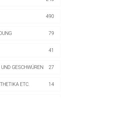
ich. Ebenso gelten dort ggf. andere Datenschutzbestimmungen.
490
Zurück zur rote-
NDUNG
79
41
N UND GESCHWÜREN
27
THETIKA ETC.
14
NÄSTHETIKA ETC.
14
3
1