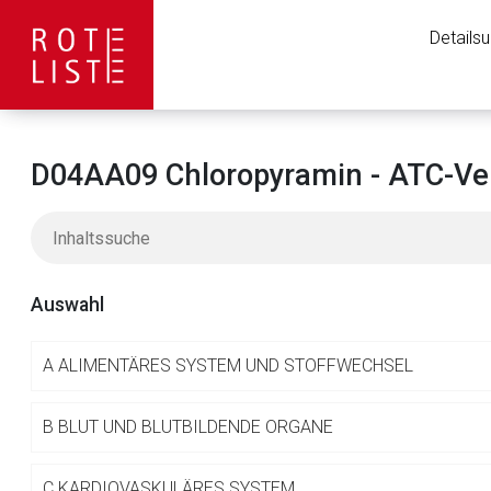
Details
D04AA09 Chloropyramin - ATC-Ve
Auswahl
A
ALIMENTÄRES SYSTEM UND STOFFWECHSEL
Aufruf einer exte
B
BLUT UND BLUTBILDENDE ORGANE
C
KARDIOVASKULÄRES SYSTEM
Der von Ihnen aufgeruf