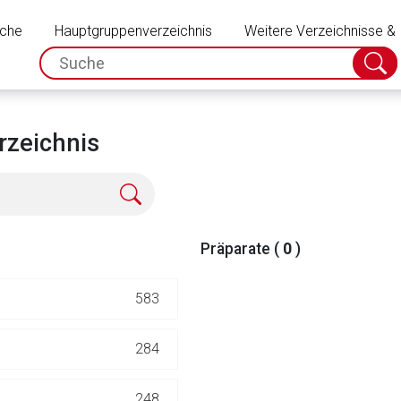
Schließen
uche
Hauptgruppenverzeichnis
Weitere Verzeichnisse &
spc.search.input.placeholder
Suche
absch
rzeichnis
Präparate (
0
)
583
rnen Seite
284
ene Link öffnet eine externe Web-Seite. Für die Inhalte der exter
248