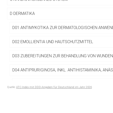
Betreiber verantwortl
D
DERMATIKA
D01 ANTIMYKOTIKA ZUR DERMATOLOGISCHEN ANWE
D02 EMOLLIENTIA UND HAUTSCHUTZMITTEL
D03 ZUBEREITUNGEN ZUR BEHANDLUNG VON WUNDE
D04 ANTIPRURIGINOSA, INKL. ANTIHISTAMINIKA, ANÄS
D04A ANTIPRURIGINOSA, INKL. ANTIHISTAMINIKA, A
Quelle:
ATC-Index mit DDD-Angaben für Deutschland im Jahr 2026
to-
D04AA Antihistaminika zur topischen Anwendung
top-
text
D04AA04 Tripelennamin