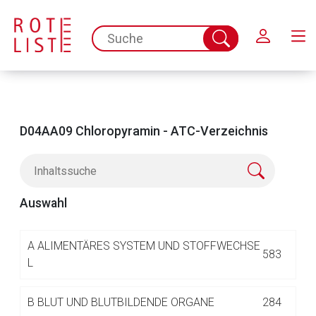
Schließen
spc.search.input.placeholder
Suche
abschicken
D04AA09 Chloropyramin - ATC-Verzeichnis
Auswahl
Aufruf einer externen Seite
A
ALIMENTÄRES SYSTEM UND STOFFWECHSE
583
L
Der von Ihnen aufgerufene Link öffnet eine externe Web-
B
BLUT UND BLUTBILDENDE ORGANE
284
Seite. Für die Inhalte der externen Web-Seite ist deren