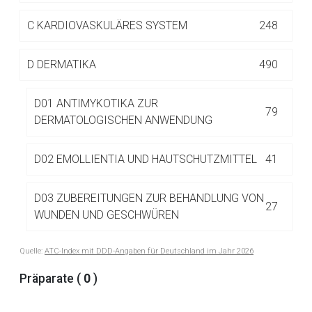
Betreiber verantwortlich. Ebenso gelten dort ggf. andere
Datenschutzbestimmungen.
C
KARDIOVASKULÄRES SYSTEM
248
D
DERMATIKA
490
Zurück zur rote-liste.de
Zur Seite
D01 ANTIMYKOTIKA ZUR
79
DERMATOLOGISCHEN ANWENDUNG
D02 EMOLLIENTIA UND HAUTSCHUTZMITTEL
41
D03 ZUBEREITUNGEN ZUR BEHANDLUNG VON
27
WUNDEN UND GESCHWÜREN
Quelle:
ATC-Index mit DDD-Angaben für Deutschland im Jahr 2026
D04 ANTIPRURIGINOSA, INKL.
14
ANTIHISTAMINIKA, ANÄSTHETIKA ETC.
Präparate (
0
)
D04A ANTIPRURIGINOSA, INKL.