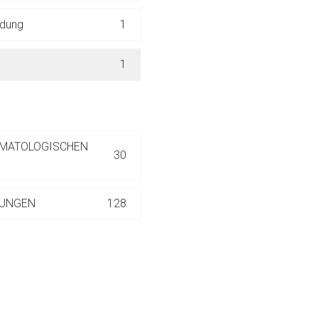
ich. Ebenso gelten dort ggf. andere Datenschutzbestimmungen.
ndung
1
Zurück zur rote-
1
RMATOLOGISCHEN
30
TUNGEN
128
38
39