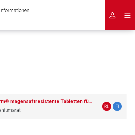
 Informationen
icken
Fumaderm® initial/Fumaderm® magensaftresistente Tabletten für Erwachsene
RL
FI
genfumarat
nen Web-Seite ist deren