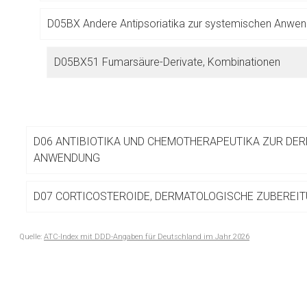
Betreiber verantwortl
D05BX Andere Antipsoriatika zur systemischen Anwe
D05BX51 Fumarsäure-Derivate, Kombinationen
D06 ANTIBIOTIKA UND CHEMOTHERAPEUTIKA ZUR DE
ANWENDUNG
D07 CORTICOSTEROIDE, DERMATOLOGISCHE ZUBEREI
D08 ANTISEPTIKA UND DESINFEKTIONSMITTEL
Quelle:
ATC-Index mit DDD-Angaben für Deutschland im Jahr 2026
to-
D10 AKNEMITTEL
top-
text