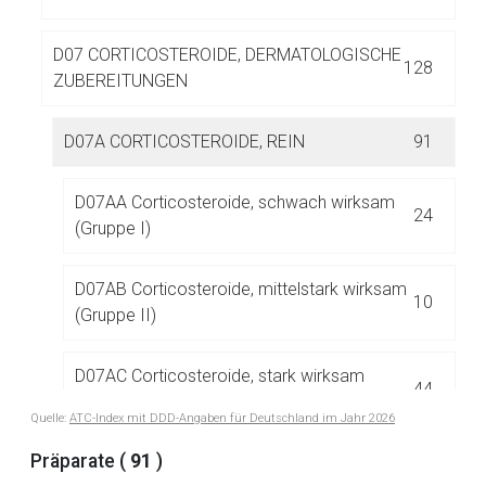
D07 CORTICOSTEROIDE, DERMATOLOGISCHE
128
ZUBEREITUNGEN
D07A CORTICOSTEROIDE, REIN
91
Aufruf einer externen Seite
D07AA Corticosteroide, schwach wirksam
24
(Gruppe I)
Der von Ihnen aufgerufene Link öffnet eine externe Web-
Seite. Für die Inhalte der externen Web-Seite ist deren
D07AB Corticosteroide, mittelstark wirksam
Betreiber verantwortlich. Ebenso gelten dort ggf. andere
10
(Gruppe II)
Datenschutzbestimmungen.
D07AC Corticosteroide, stark wirksam
44
Zurück zur rote-liste.de
Zur Seite
(Gruppe III)
Quelle:
ATC-Index mit DDD-Angaben für Deutschland im Jahr 2026
Präparate (
91
)
D07AD Corticosteroide, sehr stark wirksam
13