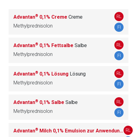
(Gruppe IV)
®
RL
Advantan
0,1% Creme
Creme
D07B CORTICOSTEROIDE, KOMBINATIONEN
Methylprednisolon
FI
1
MIT ANTISEPTIKA
®
RL
Advantan
0,1% Fettsalbe
Salbe
D07C CORTICOSTEROIDE, KOMBINATIONEN
14
Methylprednisolon
FI
MIT ANTIBIOTIKA
D07X CORTICOSTEROIDE, ANDERE
®
RL
Advantan
0,1% Lösung
Lösung
22
KOMBINATIONEN
Methylprednisolon
FI
®
RL
Advantan
0,1% Salbe
Salbe
D08 ANTISEPTIKA UND
38
DESINFEKTIONSMITTEL
Methylprednisolon
FI
D10 AKNEMITTEL
39
®
RL
Advantan
Milch 0,1% Emulsion zur Anwendung auf der Haut