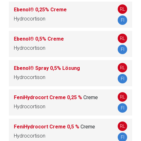
RL
Ebenol® 0,25% Creme
D07B CORTICOSTEROIDE, KOMBINATIONEN
Hydrocortison
1
FI
MIT ANTISEPTIKA
RL
Ebenol® 0,5% Creme
D07C CORTICOSTEROIDE, KOMBINATIONEN
14
Hydrocortison
MIT ANTIBIOTIKA
FI
D07X CORTICOSTEROIDE, ANDERE
RL
Ebenol® Spray 0,5% Lösung
22
KOMBINATIONEN
Hydrocortison
FI
RL
FeniHydrocort Creme 0,25 %
D08 ANTISEPTIKA UND
Creme
38
DESINFEKTIONSMITTEL
Hydrocortison
FI
D10 AKNEMITTEL
39
RL
FeniHydrocort Creme 0,5 %
Creme
Hydrocortison
FI
D11 ANDERE DERMATIKA
72