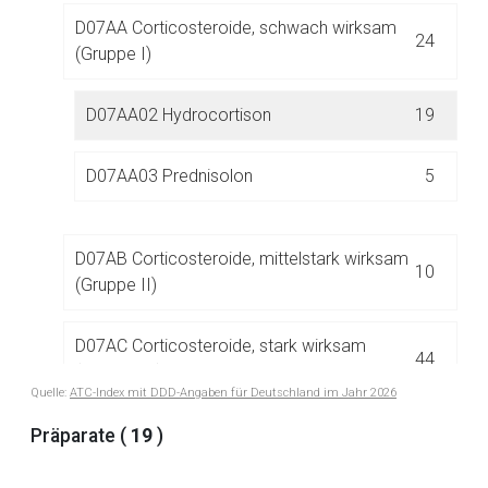
D07AA Corticosteroide, schwach wirksam
24
(Gruppe I)
D07AA02 Hydrocortison
19
Aufruf einer externen Seite
D07AA03 Prednisolon
5
Der von Ihnen aufgerufene Link öffnet eine externe Web-
D07AB Corticosteroide, mittelstark wirksam
Seite. Für die Inhalte der externen Web-Seite ist deren
10
(Gruppe II)
Betreiber verantwortlich. Ebenso gelten dort ggf. andere
Datenschutzbestimmungen.
D07AC Corticosteroide, stark wirksam
44
(Gruppe III)
Zurück zur rote-liste.de
Zur Seite
Quelle:
ATC-Index mit DDD-Angaben für Deutschland im Jahr 2026
D07AD Corticosteroide, sehr stark wirksam
Präparate (
19
)
13
(Gruppe IV)