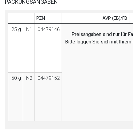
PACKUNGSANGABEN
PZN
AVP (EB)/FB
25 g
N1
04479146
Preisangaben sind nur für Fach
Bitte loggen Sie sich mit Ihrem 
50 g
N2
04479152
to-