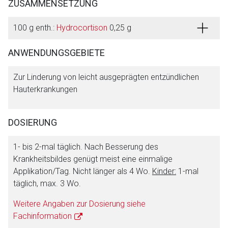
ZUSAMMENSETZUNG
100 g enth.:
Hydrocortison
0,25 g
ANWENDUNGSGEBIETE
Aufruf einer externen Seite
Zur Linderung von leicht ausgeprägten entzündlichen
Der von Ihnen aufgerufene Link öffnet eine externe Web-
Hauterkrankungen
Seite. Für die Inhalte der externen Web-Seite ist deren
Betreiber verantwortlich. Ebenso gelten dort ggf. andere
Datenschutzbestimmungen.
DOSIERUNG
1- bis 2-mal täglich. Nach Besserung des
Zurück zur rote-liste.de
Zur Seite
Krankheitsbildes genügt meist eine einmalige
Applikation/Tag. Nicht länger als 4 Wo.
Kinder:
1-mal
täglich, max. 3 Wo.
Weitere Angaben zur Dosierung siehe
Fachinformation