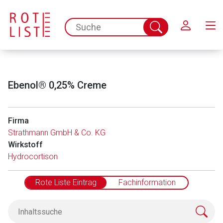
Schließen
spc.search.input.placeholder
Suche
abschicken
Ebenol® 0,25% Creme
Firma
Strathmann GmbH & Co. KG
Wirkstoff
Hydrocortison
Rote Liste Eintrag
Fachinformation