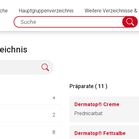
Schließen
uche
Hauptgruppenverzeichnis
91
Weitere Verzeichnisse &
spc.search.input.placeholder
Suche
absch
24
)
10
eichnis
44
13
Präparate (
11
)
4
Dermatop® Creme
Prednicarbat
2
rnen Seite
8
Dermatop® Fettsalbe
ene Link öffnet eine externe Web-Seite. Für die Inhalte der exter