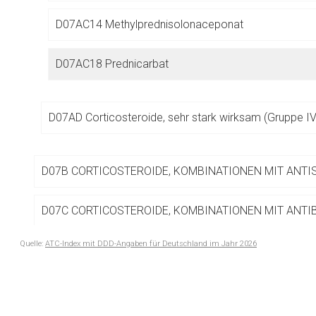
Betreiber verantwortl
D07AC14 Methylprednisolonaceponat
D07AC18 Prednicarbat
D07AD Corticosteroide, sehr stark wirksam (Gruppe IV
D07B CORTICOSTEROIDE, KOMBINATIONEN MIT ANTI
D07C CORTICOSTEROIDE, KOMBINATIONEN MIT ANTI
Quelle:
ATC-Index mit DDD-Angaben für Deutschland im Jahr 2026
D07X CORTICOSTEROIDE, ANDERE KOMBINATIONEN
to-
top-
D08 ANTISEPTIKA UND DESINFEKTIONSMITTEL
text