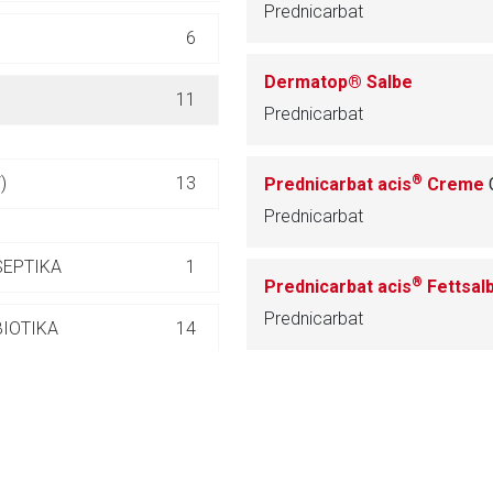
Prednicarbat
ich. Ebenso gelten dort ggf. andere Datenschutzbestimmungen.
6
Dermatop® Salbe
Zurück zur rote-
11
Prednicarbat
®
)
13
Prednicarbat acis
Creme
Prednicarbat
SEPTIKA
1
®
Prednicarbat acis
Fettsal
Prednicarbat
BIOTIKA
14
22
38