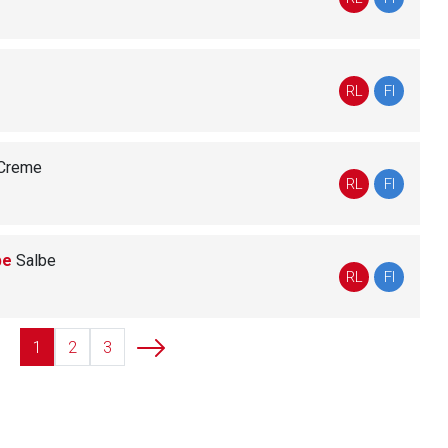
liste.de
Zur Seite
RL
FI
Creme
RL
FI
be
Salbe
RL
FI
1
2
3