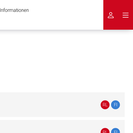
 Informationen
icken
RL
FI
nen Web-Seite ist deren
RL
FI