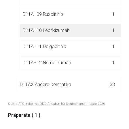
Der von Ihnen aufgerufene Link öffnet eine externe Web-
Seite. Für die Inhalte der externen Web-Seite ist deren
D11AH09 Ruxolitinib
1
Betreiber verantwortlich. Ebenso gelten dort ggf. andere
Datenschutzbestimmungen.
D11AH10 Lebrikizumab
1
Zurück zur rote-liste.de
Zur Seite
D11AH11 Delgocitinib
1
D11AH12 Nemolizumab
1
D11AX Andere Dermatika
38
Quelle:
ATC-Index mit DDD-Angaben für Deutschland im Jahr 2026
D11B ANDERE HOMÖOPATHISCHE UND
1
ANTHROPOSOPHISCHE DERMATIKA
Präparate (
1
)