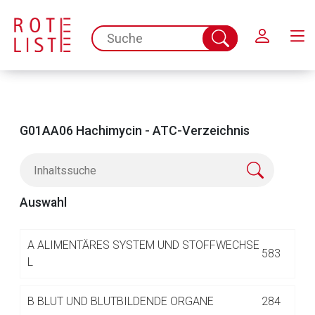
Schließen
spc.search.input.placeholder
Suche
abschicken
G01AA06 Hachimycin - ATC-Verzeichnis
Auswahl
Aufruf einer externen Seite
A
ALIMENTÄRES SYSTEM UND STOFFWECHSE
583
L
Der von Ihnen aufgerufene Link öffnet eine externe Web-
B
BLUT UND BLUTBILDENDE ORGANE
284
Seite. Für die Inhalte der externen Web-Seite ist deren