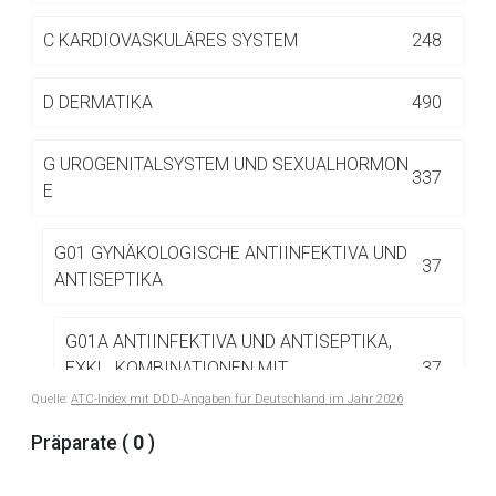
Betreiber verantwortlich. Ebenso gelten dort ggf. andere
Datenschutzbestimmungen.
C
KARDIOVASKULÄRES SYSTEM
248
D
DERMATIKA
490
Zurück zur rote-liste.de
Zur Seite
G
UROGENITALSYSTEM UND SEXUALHORMON
337
E
G01 GYNÄKOLOGISCHE ANTIINFEKTIVA UND
37
ANTISEPTIKA
G01A ANTIINFEKTIVA UND ANTISEPTIKA,
EXKL. KOMBINATIONEN MIT
37
CORTICOSTEROIDEN
Quelle:
ATC-Index mit DDD-Angaben für Deutschland im Jahr 2026
Präparate (
0
)
G01AA Antibiotika
5