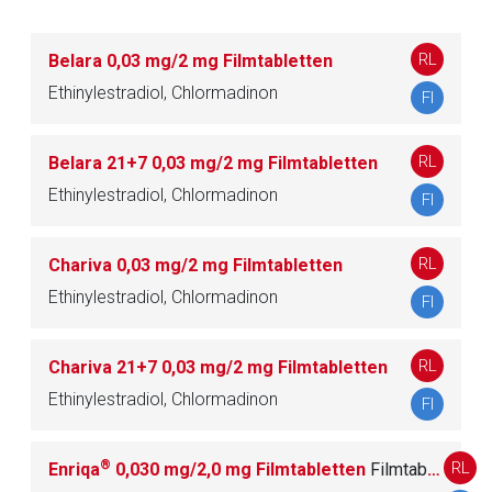
G03AD Notfallkontrazeptiva
1
RL
Belara 0,03 mg/2 mg Filmtabletten
G03B ANDROGENE
11
Ethinylestradiol, Chlormadinon
FI
G03C ESTROGENE
21
RL
Belara 21+7 0,03 mg/2 mg Filmtabletten
Ethinylestradiol, Chlormadinon
FI
G03D GESTAGENE
14
RL
Chariva 0,03 mg/2 mg Filmtabletten
G03F GESTAGENE UND ESTROGENE IN
20
Ethinylestradiol, Chlormadinon
KOMBINATION
FI
G03G GONADOTROPINE UND ANDERE
RL
Chariva 21+7 0,03 mg/2 mg Filmtabletten
17
OVULATIONSAUSLÖSER
Ethinylestradiol, Chlormadinon
FI
G03H ANTIANDROGENE
10
®
RL
Enriqa
0,030 mg/2,0 mg Filmtabletten
Filmtablette