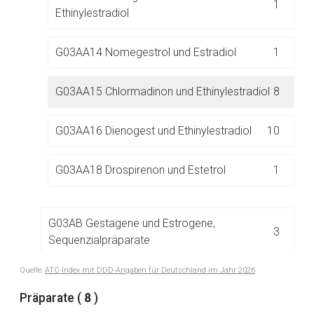
1
Ethinylestradiol
G03AA14 Nomegestrol und Estradiol
1
G03AA15 Chlormadinon und Ethinylestradiol
8
Aufruf einer externen Seite
G03AA16 Dienogest und Ethinylestradiol
10
Der von Ihnen aufgerufene Link öffnet eine externe Web-
G03AA18 Drospirenon und Estetrol
1
Seite. Für die Inhalte der externen Web-Seite ist deren
Betreiber verantwortlich. Ebenso gelten dort ggf. andere
Datenschutzbestimmungen.
G03AB Gestagene und Estrogene,
3
Sequenzialpräparate
Zurück zur rote-liste.de
Zur Seite
Quelle:
ATC-Index mit DDD-Angaben für Deutschland im Jahr 2026
G03AC Gestagene
11
Präparate (
8
)