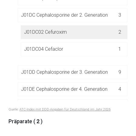
J01DC Cephalosporine der 2. Generation
3
Der von Ihnen aufgerufene Link öffnet eine externe Web-
Seite. Für die Inhalte der externen Web-Seite ist deren
Betreiber verantwortlich. Ebenso gelten dort ggf. andere
J01DC02 Cefuroxim
2
Datenschutzbestimmungen.
J01DC04 Cefaclor
1
Zurück zur rote-liste.de
Zur Seite
J01DD Cephalosporine der 3. Generation
9
J01DE Cephalosporine der 4. Generation
4
J01DF Monobactame
2
Quelle:
ATC-Index mit DDD-Angaben für Deutschland im Jahr 2026
Präparate (
2
)
J01DH Carbapeneme
5