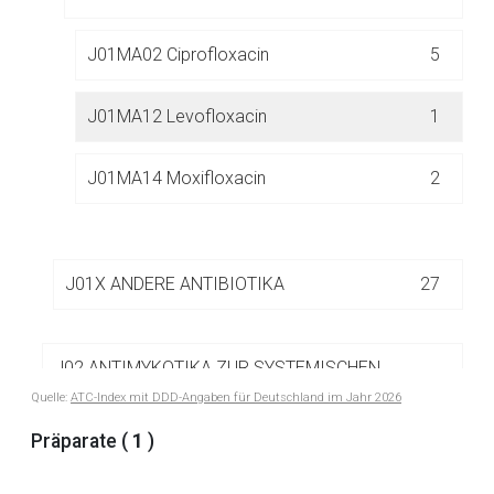
Der von Ihnen aufgerufene Link öffnet eine externe Web-
Seite. Für die Inhalte der externen Web-Seite ist deren
J01MA02 Ciprofloxacin
5
Betreiber verantwortlich. Ebenso gelten dort ggf. andere
Datenschutzbestimmungen.
J01MA12 Levofloxacin
1
Zurück zur rote-liste.de
Zur Seite
J01MA14 Moxifloxacin
2
J01X ANDERE ANTIBIOTIKA
27
J02 ANTIMYKOTIKA ZUR SYSTEMISCHEN
26
ANWENDUNG
Quelle:
ATC-Index mit DDD-Angaben für Deutschland im Jahr 2026
Präparate (
1
)
J04 MITTEL GEGEN MYKOBAKTERIEN
8