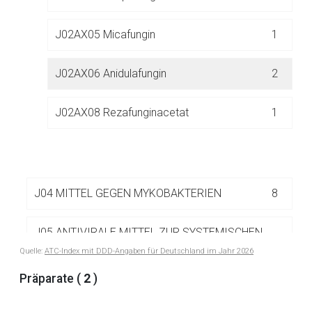
J02AX05 Micafungin
1
Der von Ihnen aufgerufene Link öffnet eine externe Web-
Seite. Für die Inhalte der externen Web-Seite ist deren
Betreiber verantwortlich. Ebenso gelten dort ggf. andere
J02AX06 Anidulafungin
2
Datenschutzbestimmungen.
J02AX08 Rezafunginacetat
1
Zurück zur rote-liste.de
Zur Seite
J04 MITTEL GEGEN MYKOBAKTERIEN
8
J05 ANTIVIRALE MITTEL ZUR SYSTEMISCHEN
85
ANWENDUNG
Quelle:
ATC-Index mit DDD-Angaben für Deutschland im Jahr 2026
Präparate (
2
)
J06 IMMUNSERA UND IMMUNGLOBULINE
30