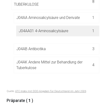
8
Der von Ihnen aufgerufene Link öffnet eine externe Web-
TUBERKULOSE
Seite. Für die Inhalte der externen Web-Seite ist deren
Betreiber verantwortlich. Ebenso gelten dort ggf. andere
J04AA Aminosalicylsäure und Derivate
1
Datenschutzbestimmungen.
J04AA01 4-Aminosalicylsäure
1
Zurück zur rote-liste.de
Zur Seite
J04AB Antibiotika
3
J04AK Andere Mittel zur Behandlung der
4
Tuberkulose
J05 ANTIVIRALE MITTEL ZUR SYSTEMISCHEN
Quelle:
ATC-Index mit DDD-Angaben für Deutschland im Jahr 2026
85
ANWENDUNG
Präparate (
1
)