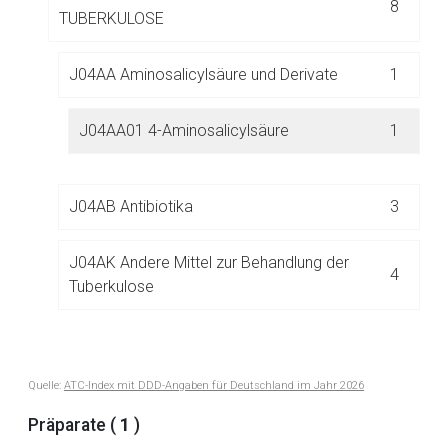
8
Der von Ihnen aufgerufene Link öffnet eine externe Web-
TUBERKULOSE
Seite. Für die Inhalte der externen Web-Seite ist deren
Betreiber verantwortlich. Ebenso gelten dort ggf. andere
J04AA Aminosalicylsäure und Derivate
1
Datenschutzbestimmungen.
J04AA01 4-Aminosalicylsäure
1
Zurück zur rote-liste.de
Zur Seite
J04AB Antibiotika
3
J04AK Andere Mittel zur Behandlung der
4
Tuberkulose
J05 ANTIVIRALE MITTEL ZUR SYSTEMISCHEN
Quelle:
ATC-Index mit DDD-Angaben für Deutschland im Jahr 2026
85
ANWENDUNG
Präparate (
1
)