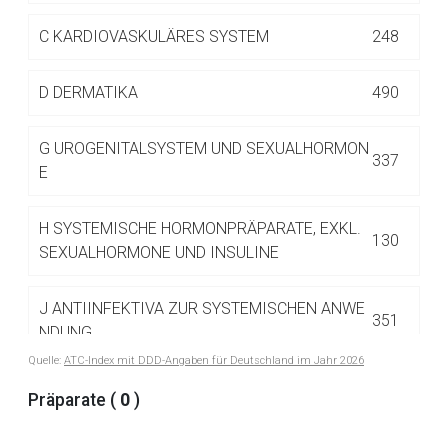
Betreiber verantwortlich. Ebenso gelten dort ggf. andere
Datenschutzbestimmungen.
C
KARDIOVASKULÄRES SYSTEM
248
D
DERMATIKA
490
Zurück zur rote-liste.de
Zur Seite
G
UROGENITALSYSTEM UND SEXUALHORMON
337
E
H
SYSTEMISCHE HORMONPRÄPARATE, EXKL.
130
SEXUALHORMONE UND INSULINE
J
ANTIINFEKTIVA ZUR SYSTEMISCHEN ANWE
351
NDUNG
Quelle:
ATC-Index mit DDD-Angaben für Deutschland im Jahr 2026
J01 ANTIBIOTIKA ZUR SYSTEMISCHEN
Präparate (
0
)
122
ANWENDUNG