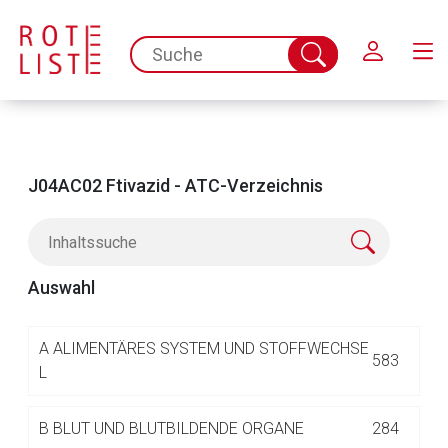
Schließen
spc.search.input.placeholder
Suche
abschicken
J04AC02 Ftivazid - ATC-Verzeichnis
Auswahl
Aufruf einer externen Seite
A
ALIMENTÄRES SYSTEM UND STOFFWECHSE
583
L
Der von Ihnen aufgerufene Link öffnet eine externe Web-
B
BLUT UND BLUTBILDENDE ORGANE
284
Seite. Für die Inhalte der externen Web-Seite ist deren