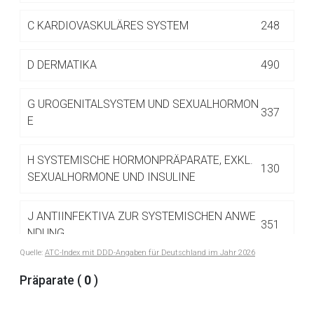
Betreiber verantwortlich. Ebenso gelten dort ggf. andere
Datenschutzbestimmungen.
C
KARDIOVASKULÄRES SYSTEM
248
D
DERMATIKA
490
Zurück zur rote-liste.de
Zur Seite
G
UROGENITALSYSTEM UND SEXUALHORMON
337
E
H
SYSTEMISCHE HORMONPRÄPARATE, EXKL.
130
SEXUALHORMONE UND INSULINE
J
ANTIINFEKTIVA ZUR SYSTEMISCHEN ANWE
351
NDUNG
Quelle:
ATC-Index mit DDD-Angaben für Deutschland im Jahr 2026
J01 ANTIBIOTIKA ZUR SYSTEMISCHEN
Präparate (
0
)
122
ANWENDUNG