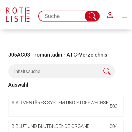
Schließen
spc.search.input.placeholder
Suche
abschicken
J05AC03 Tromantadin - ATC-Verzeichnis
Auswahl
Aufruf einer externen Seite
A
ALIMENTÄRES SYSTEM UND STOFFWECHSE
583
L
Der von Ihnen aufgerufene Link öffnet eine externe Web-
B
BLUT UND BLUTBILDENDE ORGANE
284
Seite. Für die Inhalte der externen Web-Seite ist deren