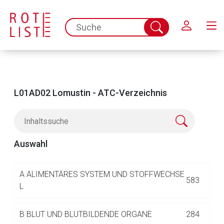
Schließen
spc.search.input.placeholder
Suche
abschicken
L01AD02 Lomustin - ATC-Verzeichnis
Auswahl
Aufruf einer externen Seite
A
ALIMENTÄRES SYSTEM UND STOFFWECHSE
583
L
Der von Ihnen aufgerufene Link öffnet eine externe Web-
B
BLUT UND BLUTBILDENDE ORGANE
284
Seite. Für die Inhalte der externen Web-Seite ist deren