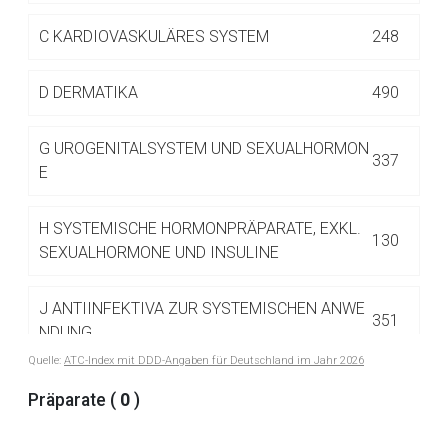
Betreiber verantwortlich. Ebenso gelten dort ggf. andere
Datenschutzbestimmungen.
C
KARDIOVASKULÄRES SYSTEM
248
D
DERMATIKA
490
Zurück zur rote-liste.de
Zur Seite
G
UROGENITALSYSTEM UND SEXUALHORMON
337
E
H
SYSTEMISCHE HORMONPRÄPARATE, EXKL.
130
SEXUALHORMONE UND INSULINE
J
ANTIINFEKTIVA ZUR SYSTEMISCHEN ANWE
351
NDUNG
Quelle:
ATC-Index mit DDD-Angaben für Deutschland im Jahr 2026
L
ANTINEOPLASTISCHE UND IMMUNMODULIE
Präparate (
0
)
516
RENDE MITTEL