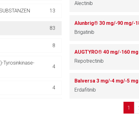
Alectinib
ich. Ebenso gelten dort ggf. andere Datenschutzbestimmungen.
 SUBSTANZEN
13
Alunbrig® 30 mg/-90 mg/-1
Zurück zur rote-
83
Brigatinib
8
AUGTYRO® 40 mg/-160 mg 
Repotrectinib
-Tyrosinkinase-
4
Balversa 3 mg/-4 mg/-5 mg
4
Erdafitinib
n
6
1
ren
8