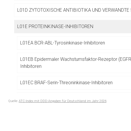
Betreiber verantwortl
L01D ZYTOTOXISCHE ANTIBIOTIKA UND VERWANDTE
L01E PROTEINKINASE-INHIBITOREN
L01EA BCR-ABL-Tyrosinkinase-Inhibitoren
L01EB Epidermaler Wachstumsfaktor-Rezeptor (EGFR)
Inhibitoren
L01EC BRAF-Serin-Threoninkinase-Inhibitoren
L01ED Anaplastische Lymphomkinase (ALK)-Inhibitore
Quelle:
ATC-Index mit DDD-Angaben für Deutschland im Jahr 2026
to-
L01EE Mitogen-aktivierte Proteinkinase (MEK)-Inhibito
top-
text