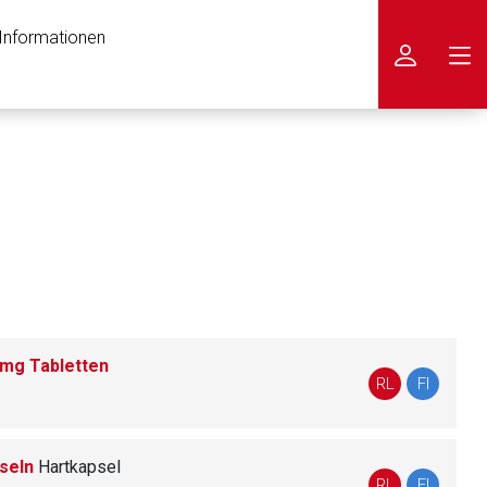
 Informationen
icken
 mg Tabletten
RL
FI
pseln
Hartkapsel
nen Web-Seite ist deren
RL
FI