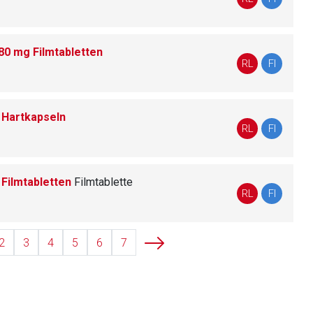
80 mg Filmtabletten
liste.de
Zur Seite
RL
FI
Hartkapseln
RL
FI
 Filmtabletten
Filmtablette
RL
FI
2
3
4
5
6
7