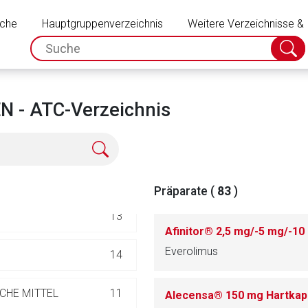
Schließen
337
uche
Hauptgruppenverzeichnis
Weitere Verzeichnisse &
spc.search.input.placeholder
RMONE UND INSULIN
Suche
130
absch
351
 - ATC-Verzeichnis
TEL
516
248
Präparate (
83
)
13
Afinitor® 2,5 mg/-5 mg/-10
Everolimus
14
rnen Seite
CHE MITTEL
11
Alecensa® 150 mg Hartka
ene Link öffnet eine externe Web-Seite. Für die Inhalte der exter