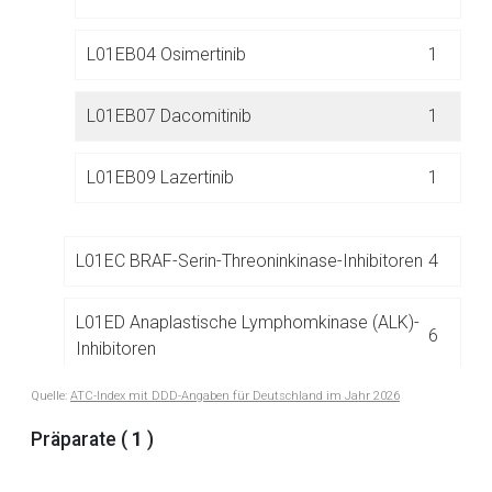
Der von Ihnen aufgerufene Link öffnet eine externe Web-
Seite. Für die Inhalte der externen Web-Seite ist deren
L01EB04 Osimertinib
1
Betreiber verantwortlich. Ebenso gelten dort ggf. andere
Datenschutzbestimmungen.
L01EB07 Dacomitinib
1
Zurück zur rote-liste.de
Zur Seite
L01EB09 Lazertinib
1
L01EC BRAF-Serin-Threoninkinase-Inhibitoren
4
L01ED Anaplastische Lymphomkinase (ALK)-
6
Inhibitoren
Quelle:
ATC-Index mit DDD-Angaben für Deutschland im Jahr 2026
L01EE Mitogen-aktivierte Proteinkinase
8
(MEK)-Inhibitoren
Präparate (
1
)