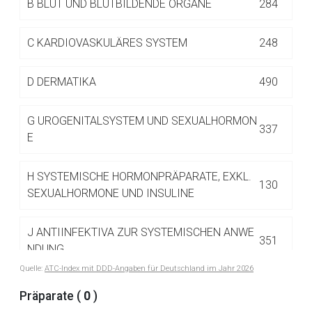
B
BLUT UND BLUTBILDENDE ORGANE
284
Betreiber verantwortlich. Ebenso gelten dort ggf. andere
Datenschutzbestimmungen.
C
KARDIOVASKULÄRES SYSTEM
248
Zurück zur rote-liste.de
Zur Seite
D
DERMATIKA
490
G
UROGENITALSYSTEM UND SEXUALHORMON
337
E
H
SYSTEMISCHE HORMONPRÄPARATE, EXKL.
130
SEXUALHORMONE UND INSULINE
J
ANTIINFEKTIVA ZUR SYSTEMISCHEN ANWE
351
NDUNG
Quelle:
ATC-Index mit DDD-Angaben für Deutschland im Jahr 2026
L
ANTINEOPLASTISCHE UND IMMUNMODULIE
Präparate (
0
)
516
RENDE MITTEL