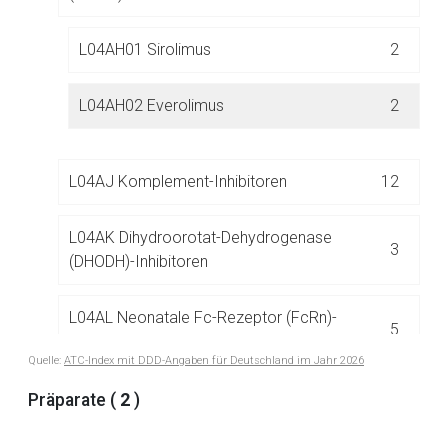
L04AH01 Sirolimus
2
Der von Ihnen aufgerufene Link öffnet eine externe Web-
Seite. Für die Inhalte der externen Web-Seite ist deren
Betreiber verantwortlich. Ebenso gelten dort ggf. andere
L04AH02 Everolimus
2
Datenschutzbestimmungen.
L04AJ Komplement-Inhibitoren
12
Zurück zur rote-liste.de
Zur Seite
L04AK Dihydroorotat-Dehydrogenase
3
(DHODH)-Inhibitoren
L04AL Neonatale Fc-Rezeptor (FcRn)-
5
Inhibitoren
Quelle:
ATC-Index mit DDD-Angaben für Deutschland im Jahr 2026
L04AX Andere Immunsuppressiva
12
Präparate (
2
)