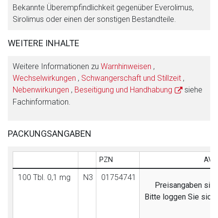
Bekannte Überempfindlichkeit gegenüber Everolimus,
Sirolimus oder einen der sonstigen Bestandteile.
WEITERE INHALTE
Weitere Informationen zu
Warnhinweisen
,
Wechselwirkungen
,
Schwangerschaft und Stillzeit
,
Nebenwirkungen
,
Beseitigung und Handhabung
siehe
Fachinformation.
PACKUNGSANGABEN
PZN
AVP
100 Tbl. 0,1 mg
N3
01754741
Preisangaben sind 
Bitte loggen Sie sic