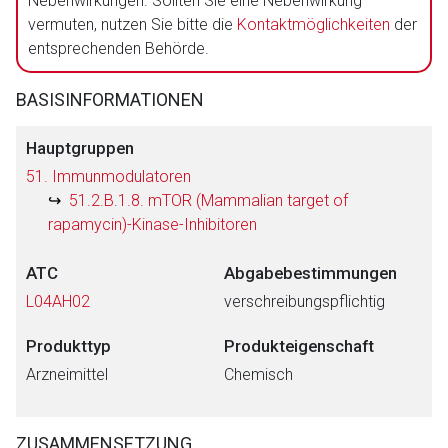
Nebenwirkungen. Sollten Sie eine Nebenwirkung
vermuten, nutzen Sie bitte die
Kontaktmöglichkeiten
der
entsprechenden Behörde.
BASISINFORMATIONEN
Hauptgruppen
51. Immunmodulatoren
51.2.B.1.8. mTOR (Mammalian target of
rapamycin)-Kinase-Inhibitoren
ATC
Abgabebestimmungen
L04AH02
verschreibungspflichtig
Produkttyp
Produkteigenschaft
Arzneimittel
Chemisch
ZUSAMMENSETZUNG