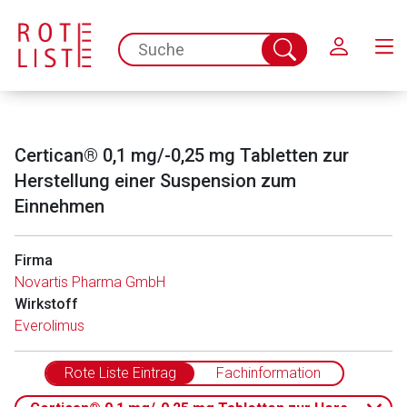
Schließen
spc.search.input.placeholder
Suche
abschicken
Certican® 0,1 mg/-0,25 mg Tabletten zur
Herstellung einer Suspension zum
Einnehmen
Firma
Novartis Pharma GmbH
Wirkstoff
Everolimus
Rote Liste Eintrag
Fachinformation