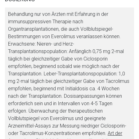
Aufruf einer externen Seite
Behandlung nur von Ärzten mit Erfahrung in der
immunsuppressiven Therapie nach
Der von Ihnen aufgerufene Link öffnet eine externe Web-
Organtransplantationen, die auch Vollblutspiegel-
Seite. Für die Inhalte der externen Web-Seite ist deren
Bestimmungen von Everolimus veranlassen können.
Betreiber verantwortlich. Ebenso gelten dort ggf. andere
Erwachsene: Nieren- und Herz-
Datenschutzbestimmungen.
Transplantationspopulation: Anfänglich 0,75 mg 2-mal
täglich bei gleichzeitiger Gabe von Ciclosporin
Zurück zur rote-liste.de
Zur Seite
empfohlen, beginnend sobald wie möglich nach der
Transplantation. Leber-Transplantationspopulation: 1,0
mg 2-mal täglich bei gleichzeitiger Gabe von Tacrolimus
empfohlen, beginnend mit Initialdosis ca. 4 Wochen
nach der Transplantation. Dosisanpassungen können
erforderlich sein und in Intervallen von 4-5 Tagen
erfolgen. Überwachung der therapeutischen
Vollblutspiegel von Everolimus und geeignete
Arzneimittel-Assays zur Messung niedriger Ciclosporin-
oder Tacrolimus-Konzentrationen empfohlen.
Art der