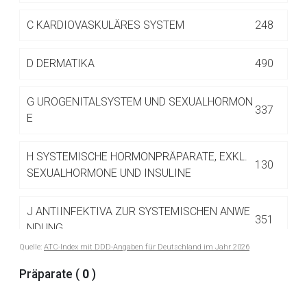
Betreiber verantwortlich. Ebenso gelten dort ggf. andere
Datenschutzbestimmungen.
C
KARDIOVASKULÄRES SYSTEM
248
D
DERMATIKA
490
Zurück zur rote-liste.de
Zur Seite
G
UROGENITALSYSTEM UND SEXUALHORMON
337
E
H
SYSTEMISCHE HORMONPRÄPARATE, EXKL.
130
SEXUALHORMONE UND INSULINE
J
ANTIINFEKTIVA ZUR SYSTEMISCHEN ANWE
351
NDUNG
Quelle:
ATC-Index mit DDD-Angaben für Deutschland im Jahr 2026
L
ANTINEOPLASTISCHE UND IMMUNMODULIE
Präparate (
0
)
516
RENDE MITTEL