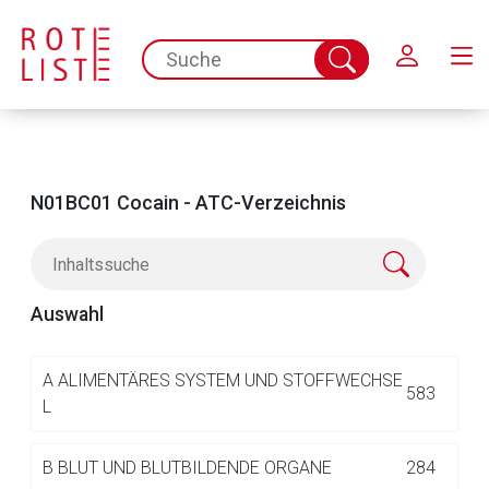
Schließen
spc.search.input.placeholder
Suche
abschicken
N01BC01 Cocain - ATC-Verzeichnis
Auswahl
Aufruf einer externen Seite
A
ALIMENTÄRES SYSTEM UND STOFFWECHSE
583
L
Der von Ihnen aufgerufene Link öffnet eine externe Web-
B
BLUT UND BLUTBILDENDE ORGANE
284
Seite. Für die Inhalte der externen Web-Seite ist deren