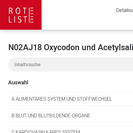
Details
N02AJ18 Oxycodon und Acetylsali
Auswahl
A
ALIMENTÄRES SYSTEM UND STOFFWECHSEL
Aufruf einer exte
B
BLUT UND BLUTBILDENDE ORGANE
C
KARDIOVASKULÄRES SYSTEM
Der von Ihnen aufgeruf