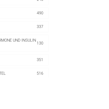
ich. Ebenso gelten dort ggf. andere Datenschutzbestimmungen.
490
Zurück zur rote-
337
RMONE UND INSULIN
130
351
TEL
516
186
552