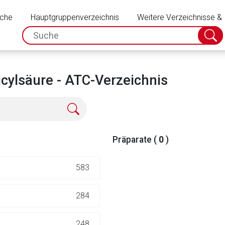
Schließen
uche
Hauptgruppenverzeichnis
Weitere Verzeichnisse &
spc.search.input.placeholder
Suche
absch
cylsäure - ATC-Verzeichnis
Präparate (
0
)
583
rnen Seite
284
ene Link öffnet eine externe Web-Seite. Für die Inhalte der exter
248