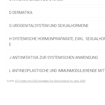
Betreiber verantwortl
D
DERMATIKA
G
UROGENITALSYSTEM UND SEXUALHORMONE
H
SYSTEMISCHE HORMONPRÄPARATE, EXKL. SEXUALHO
E
J
ANTIINFEKTIVA ZUR SYSTEMISCHEN ANWENDUNG
L
ANTINEOPLASTISCHE UND IMMUNMODULIERENDE MIT
Quelle:
ATC-Index mit DDD-Angaben für Deutschland im Jahr 2026
M
MUSKEL- UND SKELETTSYSTEM
to-
top-
N
NERVENSYSTEM
text