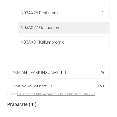
Der von Ihnen aufgerufene Link öffnet eine externe Web-
Seite. Für die Inhalte der externen Web-Seite ist deren
N03AX26 Fenfluramin
1
Betreiber verantwortlich. Ebenso gelten dort ggf. andere
Datenschutzbestimmungen.
N03AX27 Ganaxolon
1
Zurück zur rote-liste.de
Zur Seite
N03AX31 Kaliumbromid
1
N04 ANTIPARKINSONMITTEL
29
N05 PSYCHOLEPTIKA
104
Quelle:
ATC-Index mit DDD-Angaben für Deutschland im Jahr 2026
N06 PSYCHOANALEPTIKA
65
Präparate (
1
)
N07 ANDERE MITTEL FÜR DAS