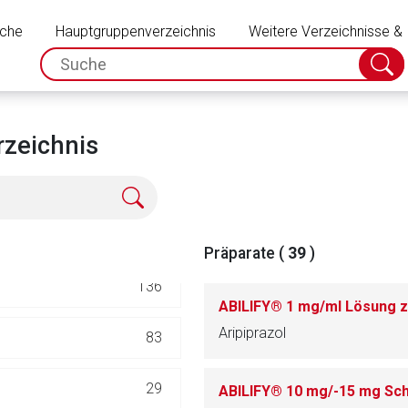
Schließen
uche
Hauptgruppenverzeichnis
351
Weitere Verzeichnisse &
spc.search.input.placeholder
Suche
absch
TEL
516
186
zeichnis
552
62
Präparate (
39
)
136
ABILIFY® 1 mg/ml Lösung
Aripiprazol
83
rnen Seite
29
ABILIFY® 10 mg/-15 mg Sc
ene Link öffnet eine externe Web-Seite. Für die Inhalte der exter