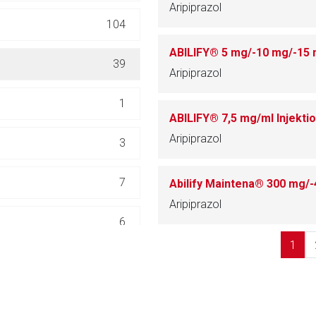
Aripiprazol
ich. Ebenso gelten dort ggf. andere Datenschutzbestimmungen.
104
ABILIFY® 5 mg/-10 mg/-15 
Zurück zur rote-
39
Aripiprazol
1
ABILIFY® 7,5 mg/ml Injekt
Aripiprazol
3
7
Aripiprazol
6
1
5
1