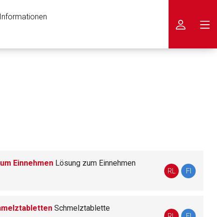
 Informationen
icken
 zum Einnehmen
Lö­sung zum Einnehmen
RL
FI
hmelztabletten
Schmelztablette
nen Web-Seite ist deren
RL
FI