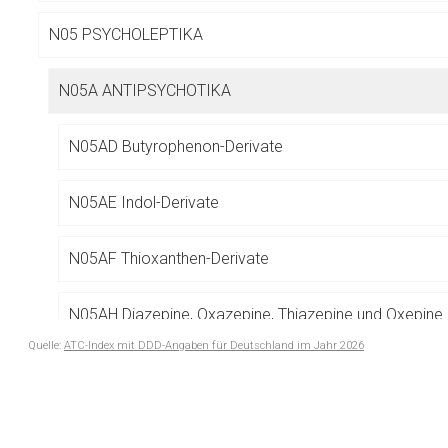
Betreiber verantwortl
N05 PSYCHOLEPTIKA
N05A ANTIPSYCHOTIKA
N05AD Butyrophenon-Derivate
N05AE Indol-Derivate
N05AF Thioxanthen-Derivate
N05AH Diazepine, Oxazepine, Thiazepine und Oxepine
Quelle:
ATC-Index mit DDD-Angaben für Deutschland im Jahr 2026
N05AL Benzamide
to-
top-
N05AN Lithium
text