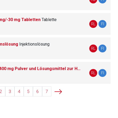
mg/-30 mg Tabletten
Ta­blet­te
liste.de
Zur Seite
RL
FI
ionslösung
In­jektionslösung
RL
FI
Abilify Maintena® 300 mg/-400 mg Pulver und Lösungsmittel zur Herstellung einer Depot-Injektionssuspension
RL
FI
2
3
4
5
6
7