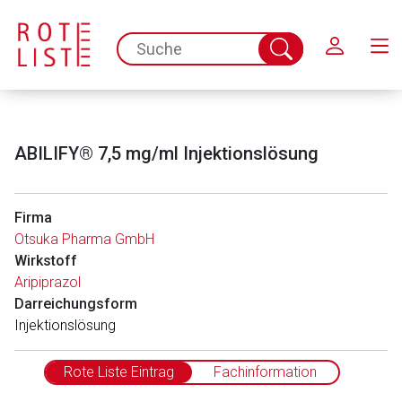
Schließen
spc.search.input.placeholder
Suche
abschicken
ABILIFY® 7,5 mg/ml Injektionslösung
Firma
Otsuka Pharma GmbH
Wirkstoff
Aripiprazol
Darreichungsform
In­jektionslösung
Rote Liste Eintrag
Fachinformation