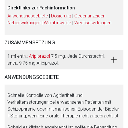
Direktlinks zur Fachinformation
Anwendungsgebiete
|
Dosierung
|
Gegenanzeigen
Nebenwirkungen
|
Warnhinweise
|
Wechselwirkungen
ZUSAMMENSETZUNG
1 ml enth.:
Aripiprazol
7,5 mg. Jede Durchstechfl.
enth.: 9,75 mg Aripiprazol.
ANWENDUNGSGEBIETE
Aufruf einer externen Seite
Schnelle Kontrolle von Agitiertheit und
Der von Ihnen aufgerufene Link öffnet eine externe Web-
Verhaltensstörungen bei erwachsenen Patienten mit
Seite. Für die Inhalte der externen Web-Seite ist deren
Schizophrenie oder mit manischen Episoden der Bipolar-
Betreiber verantwortlich. Ebenso gelten dort ggf. andere
I-Störung, wenn eine orale Therapie nicht angebracht ist.
Datenschutzbestimmungen.
Sobald es klinisch angebracht ist, sollte die Behandlung