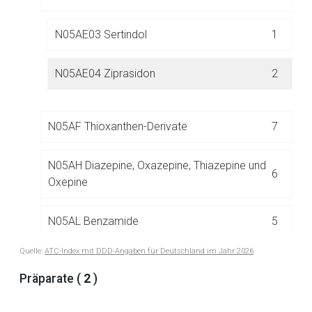
N05AE03 Sertindol
1
Der von Ihnen aufgerufene Link öffnet eine externe Web-
Seite. Für die Inhalte der externen Web-Seite ist deren
Betreiber verantwortlich. Ebenso gelten dort ggf. andere
N05AE04 Ziprasidon
2
Datenschutzbestimmungen.
N05AF Thioxanthen-Derivate
7
Zurück zur rote-liste.de
Zur Seite
N05AH Diazepine, Oxazepine, Thiazepine und
6
Oxepine
N05AL Benzamide
5
Quelle:
ATC-Index mit DDD-Angaben für Deutschland im Jahr 2026
N05AN Lithium
1
Präparate (
2
)
N05AX Andere Antipsychotika
16