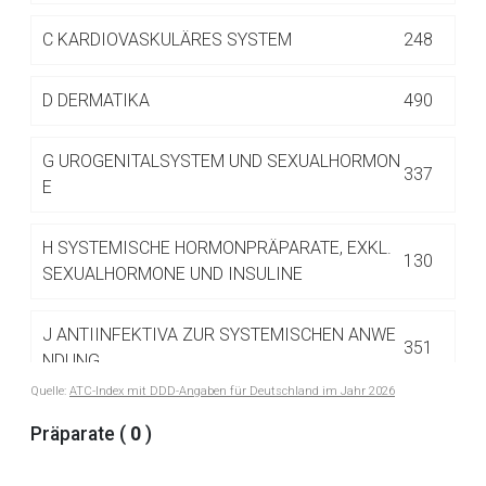
Betreiber verantwortlich. Ebenso gelten dort ggf. andere
Datenschutzbestimmungen.
C
KARDIOVASKULÄRES SYSTEM
248
D
DERMATIKA
490
Zurück zur rote-liste.de
Zur Seite
G
UROGENITALSYSTEM UND SEXUALHORMON
337
E
H
SYSTEMISCHE HORMONPRÄPARATE, EXKL.
130
SEXUALHORMONE UND INSULINE
J
ANTIINFEKTIVA ZUR SYSTEMISCHEN ANWE
351
NDUNG
Quelle:
ATC-Index mit DDD-Angaben für Deutschland im Jahr 2026
L
ANTINEOPLASTISCHE UND IMMUNMODULIE
Präparate (
0
)
516
RENDE MITTEL