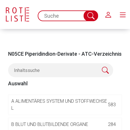
Schließen
spc.search.input.placeholder
Suche
abschicken
N05CE Piperidindion-Derivate - ATC-Verzeichnis
Auswahl
Aufruf einer externen Seite
A
ALIMENTÄRES SYSTEM UND STOFFWECHSE
583
L
Der von Ihnen aufgerufene Link öffnet eine externe Web-
B
BLUT UND BLUTBILDENDE ORGANE
284
Seite. Für die Inhalte der externen Web-Seite ist deren