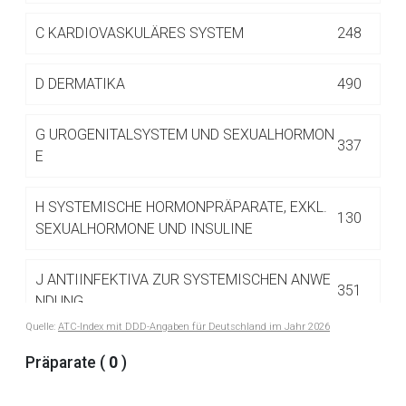
Betreiber verantwortlich. Ebenso gelten dort ggf. andere
Datenschutzbestimmungen.
C
KARDIOVASKULÄRES SYSTEM
248
D
DERMATIKA
490
Zurück zur rote-liste.de
Zur Seite
G
UROGENITALSYSTEM UND SEXUALHORMON
337
E
H
SYSTEMISCHE HORMONPRÄPARATE, EXKL.
130
SEXUALHORMONE UND INSULINE
J
ANTIINFEKTIVA ZUR SYSTEMISCHEN ANWE
351
NDUNG
Quelle:
ATC-Index mit DDD-Angaben für Deutschland im Jahr 2026
L
ANTINEOPLASTISCHE UND IMMUNMODULIE
Präparate (
0
)
516
RENDE MITTEL