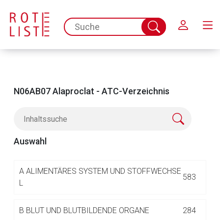
Schließen
spc.search.input.placeholder
Suche
abschicken
N06AB07 Alaproclat - ATC-Verzeichnis
Auswahl
Aufruf einer externen Seite
A
ALIMENTÄRES SYSTEM UND STOFFWECHSE
583
L
Der von Ihnen aufgerufene Link öffnet eine externe Web-
B
BLUT UND BLUTBILDENDE ORGANE
284
Seite. Für die Inhalte der externen Web-Seite ist deren