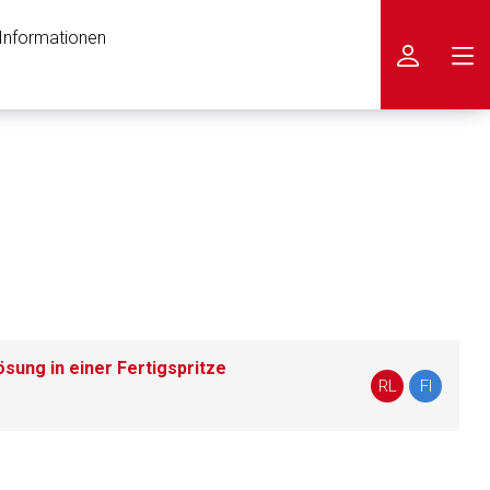
 Informationen
icken
sung in einer Fertigspritze
RL
FI
nen Web-Seite ist deren