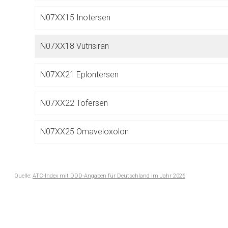
Betreiber verantwortl
N07XX15 Inotersen
N07XX18 Vutrisiran
N07XX21 Eplontersen
N07XX22 Tofersen
N07XX25 Omaveloxolon
Quelle:
ATC-Index mit DDD-Angaben für Deutschland im Jahr 2026
to-
P
ANTIPARASITÄRE MITTEL, INSEKTIZIDE UND REPELLE
top-
text