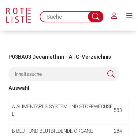
Schließen
spc.search.input.placeholder
Suche
abschicken
P03BA03 Decamethrin - ATC-Verzeichnis
Auswahl
Aufruf einer externen Seite
A
ALIMENTÄRES SYSTEM UND STOFFWECHSE
583
L
Der von Ihnen aufgerufene Link öffnet eine externe Web-
B
BLUT UND BLUTBILDENDE ORGANE
284
Seite. Für die Inhalte der externen Web-Seite ist deren