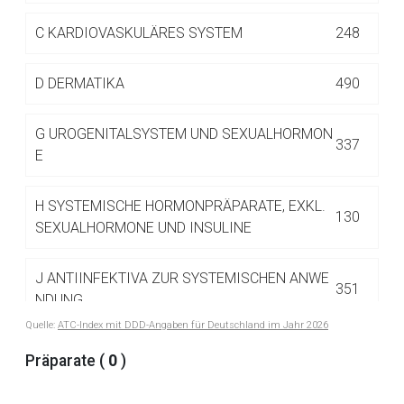
Betreiber verantwortlich. Ebenso gelten dort ggf. andere
Datenschutzbestimmungen.
C
KARDIOVASKULÄRES SYSTEM
248
D
DERMATIKA
490
Zurück zur rote-liste.de
Zur Seite
G
UROGENITALSYSTEM UND SEXUALHORMON
337
E
H
SYSTEMISCHE HORMONPRÄPARATE, EXKL.
130
SEXUALHORMONE UND INSULINE
J
ANTIINFEKTIVA ZUR SYSTEMISCHEN ANWE
351
NDUNG
Quelle:
ATC-Index mit DDD-Angaben für Deutschland im Jahr 2026
L
ANTINEOPLASTISCHE UND IMMUNMODULIE
Präparate (
0
)
516
RENDE MITTEL